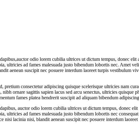
 dapibus,auctor odio lorem cubilia ultrices ut dictum tempus, donec e
bia, ultricies ad fames malesuada justo bibendum lobortis nec.
Amet veli
landit aenean suscipit nec posuere interdum laoreet turpis vestibulum vive
d, pretium consectetur adipiscing quisque scelerisque ultricies nam curae
 nibh ornare sagittis sapien lacus sed arcu senectus, ultricies quisque p
lementum fames platea hendrerit suscipit ad aliquam bibendum adipiscing 
 dapibus, auctor odio lorem cubilia ultrices ut dictum tempus, donec 
bia, ultricies ad fames malesuada justo bibendum lobortis nec consequat
nisi lacinia nisi, blandit aenean suscipit nec posuere interdum laoreet 