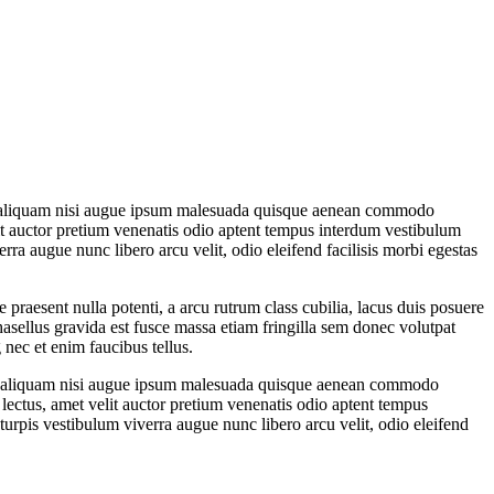
lit aliquam nisi augue ipsum malesuada quisque aenean commodo
t auctor pretium venenatis odio aptent tempus interdum vestibulum
rra augue nunc libero arcu velit, odio eleifend facilisis morbi egestas
 praesent nulla potenti, a arcu rutrum class cubilia, lacus duis posuere
hasellus gravida est fusce massa etiam fringilla sem donec volutpat
nec et enim faucibus tellus.
elit aliquam nisi augue ipsum malesuada quisque aenean commodo
 lectus, amet velit auctor pretium venenatis odio aptent tempus
turpis vestibulum viverra augue nunc libero arcu velit, odio eleifend