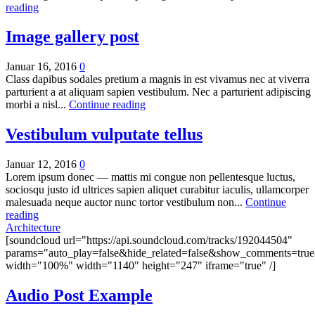
reading
Image gallery post
Januar 16, 2016
0
Class dapibus sodales pretium a magnis in est vivamus nec at viverra
parturient a at aliquam sapien vestibulum. Nec a parturient adipiscing
morbi a nisl...
Continue reading
Vestibulum vulputate tellus
Januar 12, 2016
0
Lorem ipsum donec — mattis mi congue non pellentesque luctus,
sociosqu justo id ultrices sapien aliquet curabitur iaculis, ullamcorper
malesuada neque auctor nunc tortor vestibulum non...
Continue
reading
Architecture
[soundcloud url="https://api.soundcloud.com/tracks/192044504"
params="auto_play=false&hide_related=false&show_comments=true
width="100%" width="1140" height="247" iframe="true" /]
Audio Post Example