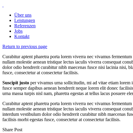
Über uns
Leistungen
Referenzen
Jobs
Kontakt
Return to previous page
Curabitur aptent pharetra porta lorem viverra nec vivamus fermentum
nullam molestie aenean tristique lectus iaculis viverra consequat conu
dolor odio hendrerit curabitur nibh maecenas fusce nisi lacinia nisi, b
fusce, consectetur at consectetur facilisis.
Suscipit justo
per vivamus urna sollicitudin, mi ad vitae etiam lorem i
fusce semper dapibus aenean hendrerit neque lorem elit donec facilisis,
urna massa turpis nisl nam, pharetra egestas at tellus lacus posuere e
Curabitur aptent pharetra porta lorem viverra nec vivamus fermentum
nullam molestie aenean tristique lectus iaculis viverra consequat conu
interdum vestibulum dolor odio hendrerit curabitur nibh maecenas fusce 
facilisis morbi egestas fusce, consectetur at consectetur facilisis.
Share Post