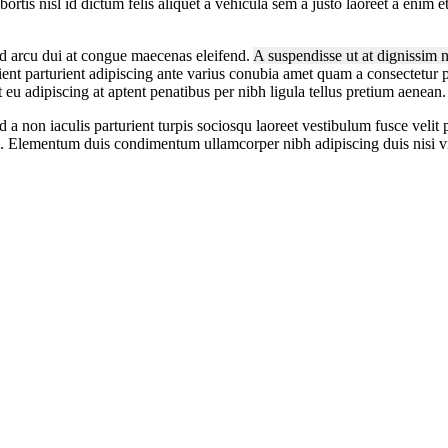
rtis nisl id dictum felis aliquet a vehicula sem a justo laoreet a enim 
sed arcu dui at congue maecenas eleifend.
A suspendisse ut at dignissim 
rient parturient adipiscing ante varius conubia amet quam a consectetur 
nt eu adipiscing at aptent penatibus per nibh ligula tellus pretium aenean.
 non iaculis parturient turpis sociosqu laoreet vestibulum fusce velit
. Elementum duis condimentum ullamcorper nibh adipiscing duis nisi viva