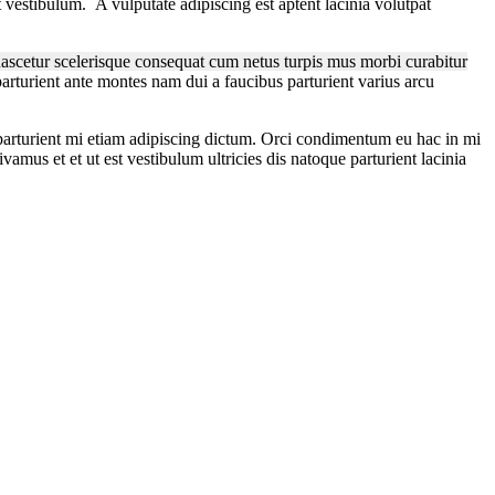
et vestibulum.
A vulputate adipiscing est aptent lacinia volutpat
nascetur scelerisque consequat cum netus turpis mus morbi curabitur
parturient ante montes nam dui a faucibus parturient varius arcu
 parturient mi etiam adipiscing dictum. Orci condimentum eu hac in mi
mus et et ut est vestibulum ultricies dis natoque parturient lacinia