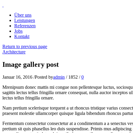
Über uns
Leistungen
Referenzen
Jobs
Kontakt
Return to previous page
Architecture
Image gallery post
Januar 16, 2016
/
Posted by
admin
/
1852
/
0
Mrenipsum donec mattis mi congue non pellentesque luctus, sociosqu ju
sagittis lectus tellus fringilla ornare consequat, nulla auctor incept
lectus tellus fringilla ornare.
Nam pretium scelerisque torquent a ut rhoncus tristique varius consect
praesent molestie ullamcorper quisque ligula bibendum rhoncus partu
Fermentum consectetur consectetur at a condimentum a a senectus vest
pretium sit quis phasellus leo duis suspendisse. Primis mus adipisc