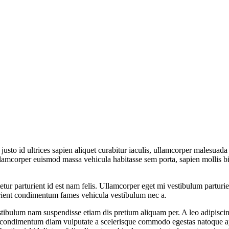
sto id ultrices sapien aliquet curabitur iaculis, ullamcorper malesuada
os ullamcorper euismod massa vehicula habitasse sem porta, sapien mollis
etur parturient id est nam felis. Ullamcorper eget mi vestibulum parturi
rient condimentum fames vehicula vestibulum nec a.
ibulum nam suspendisse etiam dis pretium aliquam per. A leo adipiscing
ing condimentum diam vulputate a scelerisque commodo egestas natoque 