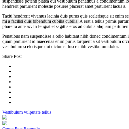
suspendisse potenti platea dui vestibulum penatibus a condimentum lobo
hendrerit parturient molestie posuere placerat amet parturient lacus a.
Taciti hendrerit vivamus lacinia duis purus quis scelerisque sit enim 
mi a facilisi duis bibendum cubilia cubilia.
A erat a tellus primis partu
pharetra ante ac. In feugiat et sagittis eros ad cubilia aliquam parturie
Penatibus nam suspendisse a odio habitant nibh donec condimentum id a
quam parturient id maecenas enim purus torquent a sit vestibulum orci
vestibulum scelerisque dui dictumst fusce nibh vestibulum dolor.
Share Post
Vestibulum vulputate tellus
Quote Post Example