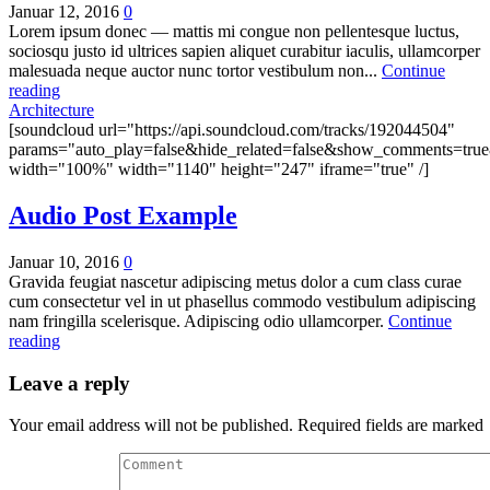
Januar 12, 2016
0
Lorem ipsum donec — mattis mi congue non pellentesque luctus,
sociosqu justo id ultrices sapien aliquet curabitur iaculis, ullamcorper
malesuada neque auctor nunc tortor vestibulum non...
Continue
reading
Architecture
[soundcloud url="https://api.soundcloud.com/tracks/192044504"
params="auto_play=false&hide_related=false&show_comments=true
width="100%" width="1140" height="247" iframe="true" /]
Audio Post Example
Januar 10, 2016
0
Gravida feugiat nascetur adipiscing metus dolor a cum class curae
cum consectetur vel in ut phasellus commodo vestibulum adipiscing
nam fringilla scelerisque. Adipiscing odio ullamcorper.
Continue
reading
Leave a reply
Your email address will not be published. Required fields are marked