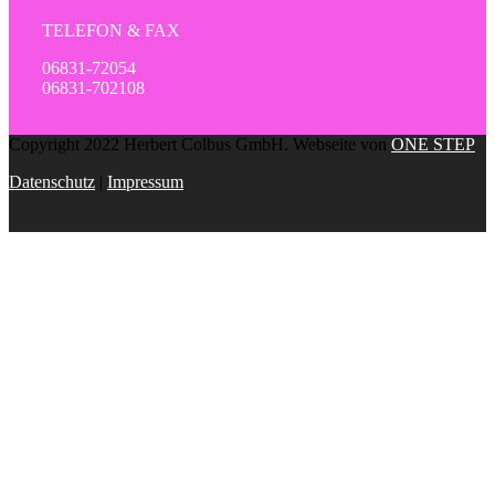
TELEFON & FAX
06831-72054
06831-702108
Copyright 2022 Herbert Colbus GmbH. Webseite von
ONE STEP
Datenschutz
|
Impressum